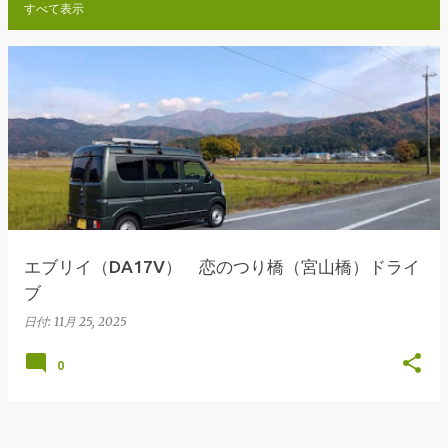
すべて表示
投
稿
エブリイ（DA17V） 恋のつり橋（宮山橋）ドライ
ブ
日付:
11月 25, 2025
0