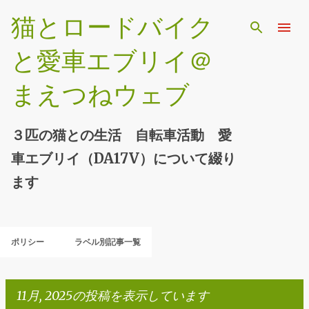
スキップしてメイン コンテンツに移動
猫とロードバイク
と愛車エブリイ＠
まえつねウェブ
３匹の猫との生活 自転車活動 愛
車エブリイ（DA17V）について綴り
ます
ポリシー
ラベル別記事一覧
11月, 2025の投稿を表示しています