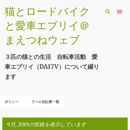
スキップしてメイン コンテンツに移動
猫とロードバイク
と愛車エブリイ＠
まえつねウェブ
３匹の猫との生活 自転車活動 愛
車エブリイ（DA17V）について綴り
ます
ポリシー
ラベル別記事一覧
9月, 2019の投稿を表示しています