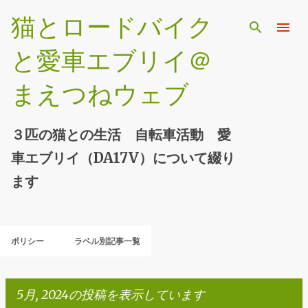
スキップしてメイン コンテンツに移動
猫とロードバイク
と愛車エブリイ＠
まえつねウェブ
３匹の猫との生活 自転車活動 愛
車エブリイ（DA17V）について綴り
ます
ポリシー
ラベル別記事一覧
5月, 2024の投稿を表示しています