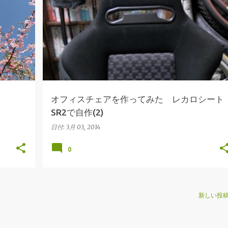
RECARO
レカロシート
椅子
オフィスチェアを作ってみた レカロシート
SR2で自作(2)
日付:
3月 03, 2014
0
新しい投