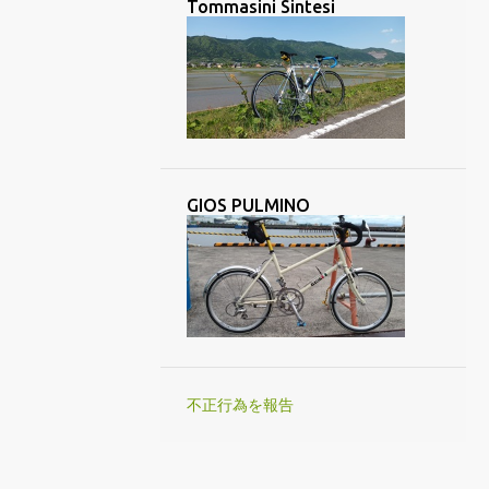
Tommasini Sintesi
7
10月 2023
1
9月 2023
1
8月 2023
6
7月 2023
4
6月 2023
GIOS PULMINO
6
5月 2023
1
4月 2023
4
3月 2023
4
2月 2023
4
1月 2023
61
2022
不正行為を報告
3
12月 2022
7
11月 2022