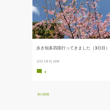
投
ウォーキング
知多四国
知多半島
稿
歩き知多四国行ってきました（3日目）
日付:
3月 15, 2014
0
前の投稿