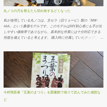
と、ドレンだけ抜いてしまった後でオイルを入れられない、クル
マを動かすことができないというトラブルになりかねません。 フ
丸ノコの刃を替えたら切れ味するどくなった
ィラープラグを緩めるには、思いのほか力が必要でした。固着し
ていたのか、レンチに体重をかけるようにしてようやく回るとい
私が使用している丸ノコは、京セラ（旧リョービ）製の「MW-
う状態でした。じっくり慎重にトルクをかけていきました。クル
46A」という廉価モデルです。このモデルはDIY初心者にも手が出
マの下に潜っての作業なので、なかなか思うように力を入れられ
しやすい価格帯でありながら、基本的な作業には十分対応できる
ません。 ドレンプラグの磁石にはかなりの鉄粉が付いてました
性能を備えていると考えます。 購入時に付属していたチップソー
が、抜いたオイル自体はそんなに汚れている感じはしませんでし
（丸ノコの刃）は24P（刃数24枚）のものでしたが、最初のうちは
た。 フィラー・ドレンプラグ共に、締め付けトルクは23N･mで
「こんなものか」と特に深く考えずに使用していました。切断面
す。自転車用に買ったトルクレンチを久しぶりに使ってみまし
も多少ささくれが残るものの、DIYレベルであれば許容範囲だろう
た。 ここ（フィラーも）は液体ガスケットを塗布する必要があり
と感じていたのです。 ところが、使用を重ねるうちに、私は重大
ます。 このホルツの液体ガスケットを買いましたが、液体ガスケ
なミスを経験することになります。特に初期の頃は、安全対策や
ット自体、初めて使用です。適当に指で付けました。 オイルの注
正しい使用方法に対する理解が浅く、いわゆる「キックバック
入は、この400ccオイル差しを使いました。注入口を火で炙って曲
（材料や刃が跳ね返る現象）」を複数回起こしてしまいました。
げてあります。 エブリイ（MT/4WD）のミッションオイルは2.6ℓ
丸ノコ本体が突然自分の方へ飛び出したり、切断中の木材がもの
なので、ここにオイルを7回入れないといけません。とても面倒で
すごい勢いで前方に吹き飛ぶなど、とても危険で恐ろしい思いを
今村翔吾著『五葉のまつり』を図書館で借りて読んでみた感想な
した。やはり灯油を入れるポンプなど、他の方法を考えた方が良
しました。この経験がトラウマとなり、一時期は丸ノコの使用自
さそうです。 ミッションオイルは、スズキの指定オイルを使いま
ど
体に強い不安を感じ、使用を避けるようになってしまいました。
した。 次に取りかかったのは、リアのデフオイルの交換作業で
しかし、最近になって再び木材の切断が必要となり、今度こそ安