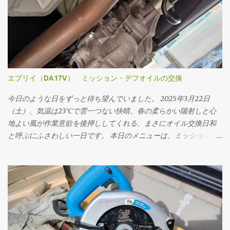
エブリイ（DA17V） ミッション・デフオイルの交換
今日のような日をずっと待ち望んでいました。 2025年3月22日
（土）、気温は23℃で雲一つない快晴。春の柔らかい陽射しと心
地よい風が作業意欲を後押ししてくれる、まさにオイル交換日和
と呼ぶにふさわしい一日です。 本日のメニューは、ミッションオ
イルと前後デフオイル（フロント・リア）の交換。車にとって
の“血液”とも言えるオイルを新しくすることで、走行フィーリン
グの改善はもちろん、長く付き合っていくためのメンテナンスと
しても重要な作業です。 まず取りかかったのはミッションオイル
の交換。 工具は10mmのドレンプラグソケットを使用。手順とし
ては、フィラープラグ → ドレンプラグ の順に外していきます。こ
れは必ず守るべき基本です。先にフィラープラグをはずさない