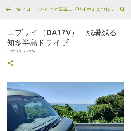
スキップしてメイン コンテンツに移動
猫とロードバイクと愛車エブリイ＠まえつねウェブ
エブリイ（DA17V） 残暑残る
知多半島ドライブ
日付:
9月 17, 2024