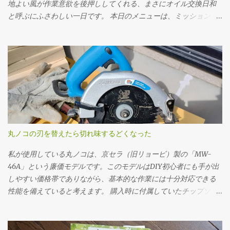
地よい風が作業意欲を後押ししてくれる、まさにオイル交換日和
と呼ぶにふさわしい一日です。 本日のメニューは、ミッションオ
イルと前後デフオイル（フロント・リア）の交換。車にとって
の“血液”とも言えるオイルを新しくすることで、走行フィーリン
グの改善はもちろん、長く付き合っていくためのメンテナンスと
しても重要な作業です。 まず取りかかったのはミッションオイル
の交換。 工具は10mmのドレンプラグソケットを使用。手順とし
ては、フィラープラグ → ドレンプラグ の順に外していきます。こ
れは必ず守るべき基本です。先にフィラープラグをはずさない
と、ドレンだけ抜いてしまった後でオイルを入れられない、クル
マを動かすことができないというトラブルになりかねません。 フ
丸ノコの刃を替えたら切れ味するどくなった
ィラープラグを緩めるには、思いのほか力が必要でした。固着し
ていたのか、レンチに体重をかけるようにしてようやく回るとい
私が使用している丸ノコは、京セラ（旧リョービ）製の「MW-
う状態でした。じっくり慎重にトルクをかけていきました。クル
46A」という廉価モデルです。このモデルはDIY初心者にも手が出
マの下に潜っての作業なので、なかなか思うように力を入れられ
しやすい価格帯でありながら、基本的な作業には十分対応できる
ません。 ドレンプラグの磁石にはかなりの鉄粉が付いてました
性能を備えていると考えます。 購入時に付属していたチップソー
が、抜いたオイル自体はそんなに汚れている感じはしませんでし
（丸ノコの刃）は24P（刃数24枚）のものでしたが、最初のうちは
た。 フィラー・ドレンプラグ共に、締め付けトルクは23N･mで
「こんなものか」と特に深く考えずに使用していました。切断面
す。自転車用に買ったトルクレンチを久しぶりに使ってみまし
も多少ささくれが残るものの、DIYレベルであれば許容範囲だろう