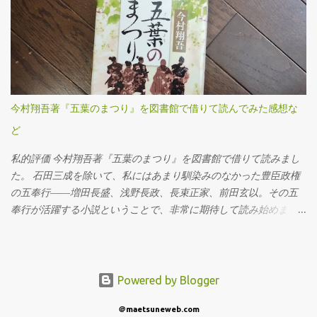
た。 ここ（フィラーも）は液体ガスケットを塗布する必要があり
と感じていたのです。 ところが、使用を重ねるうちに、私は重大
ます。 このホルツの液体ガスケットを買いましたが、液体ガスケ
なミスを経験することになります。特に初期の頃は、安全対策や
ット自体、初めて使用です。適当に指で付けました。 オイルの注
正しい使用方法に対する理解が浅く、いわゆる「キックバック
入は、この400ccオイル差しを使いました。注入口を火で炙って曲
（材料や刃が跳ね返る現象）」を複数回起こしてしまいました。
げてあります。 エブリイ（MT/4WD）のミッションオイルは2.6ℓ
丸ノコ本体が突然自分の方へ飛び出したり、切断中の木材がもの
なので、ここにオイルを7回入れないといけません。とても面倒で
すごい勢いで前方に吹き飛ぶなど、とても危険で恐ろしい思いを
今村翔吾著『五葉のまつり』を図書館で借りて読んでみた感想な
した。やはり灯油を入れるポンプなど、他の方法を考えた方が良
しました。この経験がトラウマとなり、一時期は丸ノコの使用自
さそうです。 ミッションオイルは、スズキの指定オイルを使いま
ど
体に強い不安を感じ、使用を避けるようになってしまいました。
した。 次に取りかかったのは、リアのデフオイルの交換作業で
しかし、最近になって再び木材の切断が必要となり、今度こそ安
私的評価 今村翔吾著『五葉のまつり』を図書館で借りて読みまし
す。 正直なところ、先ほどのミッションオイル交換だけでかなり
全に正しく使いたいという思いから、丸ノコの使い方や刃の種類
た。 石田三成を除いて、私にはあまり馴染みのなかった豊臣政権
体力を消耗してしまい、作業中の写真はほとんど撮れていませ
について改めて調べ直しました。その中で、丸ノコの刃（チップ
の五奉行――増田長盛、浅野長政、長束正家、前田玄以。その五
ん。特にオイルの注入に手こずった...
ソー）には用途や仕上がりに応じてさまざまな種類があり、刃数
奉行が活躍する小説ということで、非常に期待して読み始めまし
や素材、価格も非常に幅広いことを初めて知りました。 特に気に
た。決して面白くないわけではありませんが、私には少し退屈に
なったのが「刃数」です。付属していた24Pの刃では切断面の粗さ
感じられる作品でした。 豊臣政権下の政治の裏側を描いた歴史小
が気になっていたため、思い切ってその倍以上となる52Pの高刃数
説でありながら、「仕事の進め方」という観点では現代のビジネ
タイプの刃に交換してみることにしました。実際にこの新しい刃
スにも通じるものがあり、歴史小説に馴染みのない方でも楽しめ
Powered by Blogger
を使って、1820mmの2×4材を3本、それぞれ200mmずつ、合計
る作品ではないでしょうか。 ★★★☆☆ 『五葉のまつり』とは 今
24本に切り分けてみたところ、驚くほどきれいな切断面に仕上が
＠maetsuneweb.com
村翔吾著、2024年10月に新潮社から発刊されました。豊臣秀吉の