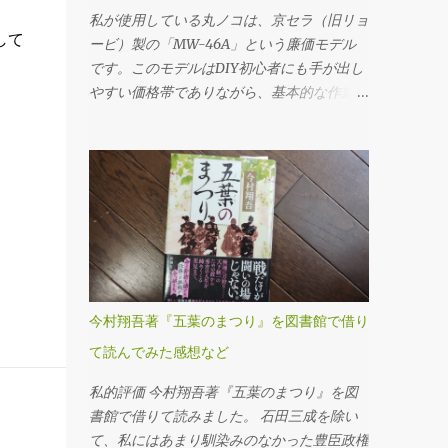
ンプラグ の順に外していきます。これは必
私が使用している丸ノコは、京セラ（旧リョ
して
ず守るべき基本です。先にフィラープラグを
ービ）製の「MW-46A」という廉価モデル
はずさないと、ドレンだけ抜いてしまった後
です。このモデルはDIY初心者にも手が出し
でオイルを入れられない、クルマを動かすこ
やすい価格帯でありながら、基本的な作業に
とができないというトラブルになりかねませ
は十分対応できる性能を備えていると考えま
ん。 フィラープラグを緩めるには、思いの
す。 購入時に付属していたチップソー（丸
ほか力が必要でした。固着していたのか、レ
ノコの刃）は24P（刃数24枚）のものでした
ンチに体重をかけるようにしてようやく回る
が、最初のうちは「こんなものか」と特に深
という状態でした。じっくり慎重にトルクを
く考えずに使用していました。切断面も多少
かけていきました。クルマの下に潜っての作
ささくれが残るものの、DIYレベルであれば
業なので、なかなか思うように力を入れられ
許容範囲だろうと感じていたのです。 とこ
ません。 ドレンプラグの磁石にはかなりの
ろが、使用を重ねるうちに、私は重大なミス
鉄粉が付いてましたが、抜いたオイル自体は
を経験することになります。特に初期の頃
今村翔吾著『五葉のまつり』を図書館で借り
そんなに汚れている感じはしませんでした。
は、安全対策や正しい使用方法に対する理解
フィラー・ドレンプラグ共に、締め付けトル
て読んでみた感想など
が浅く、いわゆる「キックバック（材料や刃
クは23N･mです。自転車用に買ったトルク
が跳ね返る現象）」を複数回起こしてしまい
私的評価 今村翔吾著『五葉のまつり』を図
レンチを久しぶりに使ってみました。 ここ
ました。丸ノコ本体が突然自分の方へ飛び出
書館で借りて読みました。 石田三成を除い
（フィラーも）は液体ガスケットを塗布する
したり、切断中の木材がものすごい勢いで前
て、私にはあまり馴染みのなかった豊臣政権
必要があります。 このホルツの液体ガスケ