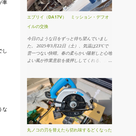
が車
エブリイ（DA17V） ミッション・デフオ
イルの交換
今日のような日をずっと待ち望んでいまし
た。 2025年3月22日（土）、気温は23℃で
でし
雲一つない快晴。春の柔らかい陽射しと心地
よい風が作業意欲を後押ししてくれる、まさ
にオイル交換日和と呼ぶにふさわしい一日で
す。 本日のメニューは、ミッションオイル
と前後デフオイル（フロント・リア）の交
換。車にとっての“血液”とも言えるオイルを
新しくすることで、走行フィーリングの改善
はもちろん、長く付き合っていくためのメン
うな
テナンスとしても重要な作業です。 まず取
りかかったのはミッションオイルの交換。
工具は10mmのドレンプラグソケットを使
丸ノコの刃を替えたら切れ味するどくなった
用。手順としては、フィラープラグ → ドレ