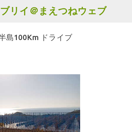
スキップしてメイン コンテンツに移動
エブリイ＠まえつねウェブ
半島100Km ドライブ