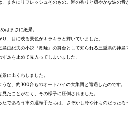
は、まさにリフレッシュそのもの。潮の香りと穏やかな波の音
。
眺めはまさに絶景。
がり、目に映る景色がキラキラと輝いていました。
三島由紀夫の小説『潮騒』の舞台として知られる三重県の神島
わず足を止めて見入ってしまいました。
光景に出くわしました。
ような、約300台ものオートバイの大集団と遭遇したのです。
は見たことがなく、その様子に圧倒されました。
ったであろう車の運転手たちは、さぞかし冷や汗ものだったろ
。