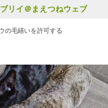
スキップしてメイン コンテンツに移動
エブリイ＠まえつねウェブ
ウの毛繕いを許可する