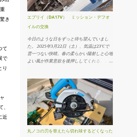
重
エブリイ（DA17V） ミッション・デフオ
驚き
イルの交換
今日のような日をずっと待ち望んでいまし
た。 2025年3月22日（土）、気温は23℃で
つて
雲一つない快晴。春の柔らかい陽射しと心地
展で
よい風が作業意欲を後押ししてくれる、まさ
とり
にオイル交換日和と呼ぶにふさわしい一日で
す。 本日のメニューは、ミッションオイル
と前後デフオイル（フロント・リア）の交
換。車にとっての“血液”とも言えるオイルを
ャ
新しくすることで、走行フィーリングの改善
はもちろん、長く付き合っていくためのメン
て、
テナンスとしても重要な作業です。 まず取
に近
りかかったのはミッションオイルの交換。
工具は10mmのドレンプラグソケットを使
丸ノコの刃を替えたら切れ味するどくなった
用。手順としては、フィラープラグ → ドレ