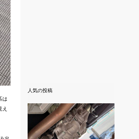
人気の投稿
匹は
見え
み出