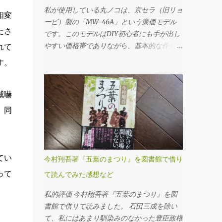
ンプラグ の順に外していきます。これは必
私が使用している丸ノコは、京セラ（旧リョ
相変
ず守るべき基本です。先にフィラープラグを
ービ）製の「MW-46A」という廉価モデル
たさ
はずさないと、ドレンだけ抜いてしまった後
です。このモデルはDIY初心者にも手が出し
でオイルを入れられない、クルマを動かすこ
やすい価格帯でありながら、基本的な作業に
れて
とができないというトラブルになりかねませ
は十分対応できる性能を備えていると考えま
す。
ん。 フィラープラグを緩めるには、思いの
す。 購入時に付属していたチップソー（丸
ほか力が必要でした。固着していたのか、レ
ノコの刃）は24P（刃数24枚）のものでした
ンチに体重をかけるようにしてようやく回る
が、最初のうちは「こんなものか」と特に深
威嚇
という状態でした。じっくり慎重にトルクを
く考えずに使用していました。切断面も多少
、同
かけていきました。クルマの下に潜っての作
ささくれが残るものの、DIYレベルであれば
業なので、なかなか思うように力を入れられ
許容範囲だろうと感じていたのです。 とこ
ません。 ドレンプラグの磁石にはかなりの
ろが、使用を重ねるうちに、私は重大なミス
鉄粉が付いてましたが、抜いたオイル自体は
を経験することになります。特に初期の頃
てい
今村翔吾著『五葉のまつり』を図書館で借り
そんなに汚れている感じはしませんでした。
は、安全対策や正しい使用方法に対する理解
って
フィラー・ドレンプラグ共に、締め付けトル
て読んでみた感想など
が浅く、いわゆる「キックバック（材料や刃
クは23N･mです。自転車用に買ったトルク
が跳ね返る現象）」を複数回起こしてしまい
私的評価 今村翔吾著『五葉のまつり』を図
レンチを久しぶりに使ってみました。 ここ
ました。丸ノコ本体が突然自分の方へ飛び出
書館で借りて読みました。 石田三成を除い
（フィラーも）は液体ガスケットを塗布する
したり、切断中の木材がものすごい勢いで前
て、私にはあまり馴染みのなかった豊臣政権
必要があります。 このホルツの液体ガスケ