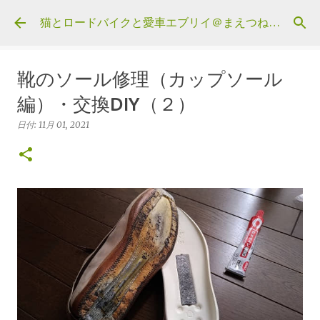
スキップしてメイン コンテンツに移動
猫とロードバイクと愛車エブリイ＠まえつねウェブ
靴のソール修理（カップソール
編）・交換DIY（２）
日付:
11月 01, 2021