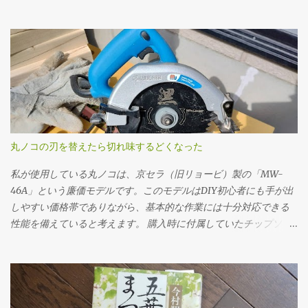
イルと前後デフオイル（フロント・リア）の交換。車にとって
の“血液”とも言えるオイルを新しくすることで、走行フィーリン
グの改善はもちろん、長く付き合っていくためのメンテナンスと
しても重要な作業です。 まず取りかかったのはミッションオイル
の交換。 工具は10mmのドレンプラグソケットを使用。手順とし
ては、フィラープラグ → ドレンプラグ の順に外していきます。こ
れは必ず守るべき基本です。先にフィラープラグをはずさない
と、ドレンだけ抜いてしまった後でオイルを入れられない、クル
マを動かすことができないというトラブルになりかねません。 フ
丸ノコの刃を替えたら切れ味するどくなった
ィラープラグを緩めるには、思いのほか力が必要でした。固着し
ていたのか、レンチに体重をかけるようにしてようやく回るとい
私が使用している丸ノコは、京セラ（旧リョービ）製の「MW-
う状態でした。じっくり慎重にトルクをかけていきました。クル
46A」という廉価モデルです。このモデルはDIY初心者にも手が出
マの下に潜っての作業なので、なかなか思うように力を入れられ
しやすい価格帯でありながら、基本的な作業には十分対応できる
ません。 ドレンプラグの磁石にはかなりの鉄粉が付いてました
性能を備えていると考えます。 購入時に付属していたチップソー
が、抜いたオイル自体はそんなに汚れている感じはしませんでし
（丸ノコの刃）は24P（刃数24枚）のものでしたが、最初のうちは
た。 フィラー・ドレンプラグ共に、締め付けトルクは23N･mで
「こんなものか」と特に深く考えずに使用していました。切断面
す。自転車用に買ったトルクレンチを久しぶりに使ってみまし
も多少ささくれが残るものの、DIYレベルであれば許容範囲だろう
た。 ここ（フィラーも）は液体ガスケットを塗布する必要があり
と感じていたのです。 ところが、使用を重ねるうちに、私は重大
ます。 このホルツの液体ガスケットを買いましたが、液体ガスケ
なミスを経験することになります。特に初期の頃は、安全対策や