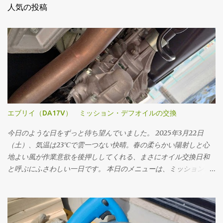
人気の投稿
エブリイ（DA17V） ミッション・デフオイルの交換
今日のような日をずっと待ち望んでいました。 2025年3月22日
（土）、気温は23℃で雲一つない快晴。春の柔らかい陽射しと心
地よい風が作業意欲を後押ししてくれる、まさにオイル交換日和
と呼ぶにふさわしい一日です。 本日のメニューは、ミッションオ
イルと前後デフオイル（フロント・リア）の交換。車にとって
の“血液”とも言えるオイルを新しくすることで、走行フィーリン
グの改善はもちろん、長く付き合っていくためのメンテナンスと
しても重要な作業です。 まず取りかかったのはミッションオイル