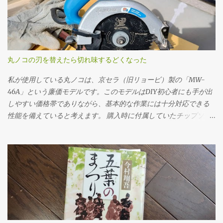
の交換。 工具は10mmのドレンプラグソケットを使用。手順とし
ては、フィラープラグ → ドレンプラグ の順に外していきます。こ
れは必ず守るべき基本です。先にフィラープラグをはずさない
と、ドレンだけ抜いてしまった後でオイルを入れられない、クル
マを動かすことができないというトラブルになりかねません。 フ
丸ノコの刃を替えたら切れ味するどくなった
ィラープラグを緩めるには、思いのほか力が必要でした。固着し
ていたのか、レンチに体重をかけるようにしてようやく回るとい
私が使用している丸ノコは、京セラ（旧リョービ）製の「MW-
う状態でした。じっくり慎重にトルクをかけていきました。クル
46A」という廉価モデルです。このモデルはDIY初心者にも手が出
マの下に潜っての作業なので、なかなか思うように力を入れられ
しやすい価格帯でありながら、基本的な作業には十分対応できる
ません。 ドレンプラグの磁石にはかなりの鉄粉が付いてました
性能を備えていると考えます。 購入時に付属していたチップソー
が、抜いたオイル自体はそんなに汚れている感じはしませんでし
（丸ノコの刃）は24P（刃数24枚）のものでしたが、最初のうちは
た。 フィラー・ドレンプラグ共に、締め付けトルクは23N･mで
「こんなものか」と特に深く考えずに使用していました。切断面
す。自転車用に買ったトルクレンチを久しぶりに使ってみまし
も多少ささくれが残るものの、DIYレベルであれば許容範囲だろう
た。 ここ（フィラーも）は液体ガスケットを塗布する必要があり
と感じていたのです。 ところが、使用を重ねるうちに、私は重大
ます。 このホルツの液体ガスケットを買いましたが、液体ガスケ
なミスを経験することになります。特に初期の頃は、安全対策や
ット自体、初めて使用です。適当に指で付けました。 オイルの注
正しい使用方法に対する理解が浅く、いわゆる「キックバック
入は、この400ccオイル差しを使いました。注入口を火で炙って曲
（材料や刃が跳ね返る現象）」を複数回起こしてしまいました。
げてあります。 エブリイ（MT/4WD）のミッションオイルは2.6ℓ
丸ノコ本体が突然自分の方へ飛び出したり、切断中の木材がもの
なので、ここにオイルを7回入れないといけません。とても面倒で
すごい勢いで前方に吹き飛ぶなど、とても危険で恐ろしい思いを