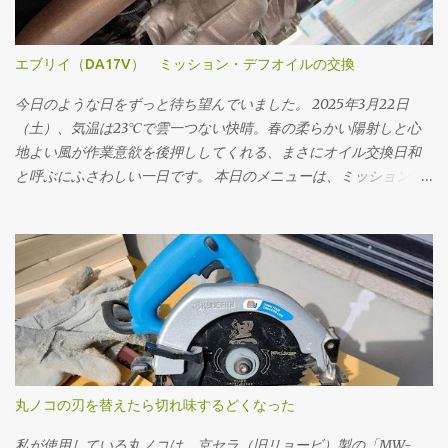
エブリイ（DA17V） ミッション・デフオイルの交換
今日のような日をずっと待ち望んでいました。 2025年3月22日
（土）、気温は23℃で雲一つない快晴。春の柔らかい陽射しと心
地よい風が作業意欲を後押ししてくれる、まさにオイル交換日和
と呼ぶにふさわしい一日です。 本日のメニューは、ミッションオ
イルと前後デフオイル（フロント・リア）の交換。車にとって
の“血液”とも言えるオイルを新しくすることで、走行フィーリン
グの改善はもちろん、長く付き合っていくためのメンテナンスと
しても重要な作業です。 まず取りかかったのはミッションオイル
の交換。 工具は10mmのドレンプラグソケットを使用。手順とし
ては、フィラープラグ → ドレンプラグ の順に外していきます。こ
れは必ず守るべき基本です。先にフィラープラグをはずさない
と、ドレンだけ抜いてしまった後でオイルを入れられない、クル
マを動かすことができないというトラブルになりかねません。 フ
丸ノコの刃を替えたら切れ味するどくなった
ィラープラグを緩めるには、思いのほか力が必要でした。固着し
ていたのか、レンチに体重をかけるようにしてようやく回るとい
私が使用している丸ノコは、京セラ（旧リョービ）製の「MW-