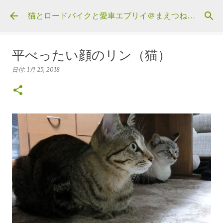
スキップしてメイン コンテンツに移動
猫とロードバイクと愛車エブリイ＠まえつねウェブ
平べったい顔のリン（猫）
日付:
1月 25, 2018