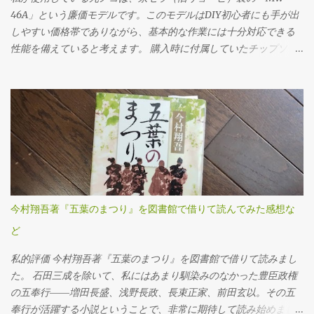
う状態でした。じっくり慎重にトルクをかけていきました。クル
46A」という廉価モデルです。このモデルはDIY初心者にも手が出
マの下に潜っての作業なので、なかなか思うように力を入れられ
しやすい価格帯でありながら、基本的な作業には十分対応できる
ません。 ドレンプラグの磁石にはかなりの鉄粉が付いてました
性能を備えていると考えます。 購入時に付属していたチップソー
が、抜いたオイル自体はそんなに汚れている感じはしませんでし
（丸ノコの刃）は24P（刃数24枚）のものでしたが、最初のうちは
た。 フィラー・ドレンプラグ共に、締め付けトルクは23N･mで
「こんなものか」と特に深く考えずに使用していました。切断面
す。自転車用に買ったトルクレンチを久しぶりに使ってみまし
も多少ささくれが残るものの、DIYレベルであれば許容範囲だろう
た。 ここ（フィラーも）は液体ガスケットを塗布する必要があり
と感じていたのです。 ところが、使用を重ねるうちに、私は重大
ます。 このホルツの液体ガスケットを買いましたが、液体ガスケ
なミスを経験することになります。特に初期の頃は、安全対策や
ット自体、初めて使用です。適当に指で付けました。 オイルの注
正しい使用方法に対する理解が浅く、いわゆる「キックバック
入は、この400ccオイル差しを使いました。注入口を火で炙って曲
（材料や刃が跳ね返る現象）」を複数回起こしてしまいました。
げてあります。 エブリイ（MT/4WD）のミッションオイルは2.6ℓ
丸ノコ本体が突然自分の方へ飛び出したり、切断中の木材がもの
なので、ここにオイルを7回入れないといけません。とても面倒で
すごい勢いで前方に吹き飛ぶなど、とても危険で恐ろしい思いを
今村翔吾著『五葉のまつり』を図書館で借りて読んでみた感想な
した。やはり灯油を入れるポンプなど、他の方法を考えた方が良
しました。この経験がトラウマとなり、一時期は丸ノコの使用自
さそうです。 ミッションオイルは、スズキの指定オイルを使いま
ど
体に強い不安を感じ、使用を避けるようになってしまいました。
した。 次に取りかかったのは、リアのデフオイルの交換作業で
しかし、最近になって再び木材の切断が必要となり、今度こそ安
私的評価 今村翔吾著『五葉のまつり』を図書館で借りて読みまし
す。 正直なところ、先ほどのミッションオイル交換だけでかなり
全に正しく使いたいという思いから、丸ノコの使い方や刃の種類
た。 石田三成を除いて、私にはあまり馴染みのなかった豊臣政権
体力を消耗してしまい、作業中の写真はほとんど撮れていませ
について改めて調べ直しました。その中で、丸ノコの刃（チップ
の五奉行――増田長盛、浅野長政、長束正家、前田玄以。その五
ん。特にオイルの注入に手こずった...
ソー）には用途や仕上がりに応じてさまざまな種類があり、刃数
奉行が活躍する小説ということで、非常に期待して読み始めまし