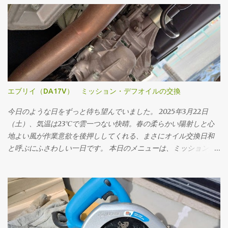
エブリイ（DA17V） ミッション・デフオイルの交換
今日のような日をずっと待ち望んでいました。 2025年3月22日
（土）、気温は23℃で雲一つない快晴。春の柔らかい陽射しと心
地よい風が作業意欲を後押ししてくれる、まさにオイル交換日和
と呼ぶにふさわしい一日です。 本日のメニューは、ミッションオ
イルと前後デフオイル（フロント・リア）の交換。車にとって
の“血液”とも言えるオイルを新しくすることで、走行フィーリン
グの改善はもちろん、長く付き合っていくためのメンテナンスと
しても重要な作業です。 まず取りかかったのはミッションオイル
の交換。 工具は10mmのドレンプラグソケットを使用。手順とし
ては、フィラープラグ → ドレンプラグ の順に外していきます。こ