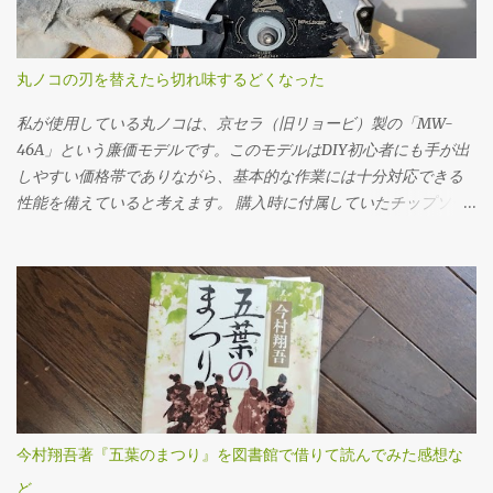
れは必ず守るべき基本です。先にフィラープラグをはずさない
と、ドレンだけ抜いてしまった後でオイルを入れられない、クル
マを動かすことができないというトラブルになりかねません。 フ
丸ノコの刃を替えたら切れ味するどくなった
ィラープラグを緩めるには、思いのほか力が必要でした。固着し
ていたのか、レンチに体重をかけるようにしてようやく回るとい
私が使用している丸ノコは、京セラ（旧リョービ）製の「MW-
う状態でした。じっくり慎重にトルクをかけていきました。クル
46A」という廉価モデルです。このモデルはDIY初心者にも手が出
マの下に潜っての作業なので、なかなか思うように力を入れられ
しやすい価格帯でありながら、基本的な作業には十分対応できる
ません。 ドレンプラグの磁石にはかなりの鉄粉が付いてました
性能を備えていると考えます。 購入時に付属していたチップソー
が、抜いたオイル自体はそんなに汚れている感じはしませんでし
（丸ノコの刃）は24P（刃数24枚）のものでしたが、最初のうちは
た。 フィラー・ドレンプラグ共に、締め付けトルクは23N･mで
「こんなものか」と特に深く考えずに使用していました。切断面
す。自転車用に買ったトルクレンチを久しぶりに使ってみまし
も多少ささくれが残るものの、DIYレベルであれば許容範囲だろう
た。 ここ（フィラーも）は液体ガスケットを塗布する必要があり
と感じていたのです。 ところが、使用を重ねるうちに、私は重大
ます。 このホルツの液体ガスケットを買いましたが、液体ガスケ
なミスを経験することになります。特に初期の頃は、安全対策や
ット自体、初めて使用です。適当に指で付けました。 オイルの注
正しい使用方法に対する理解が浅く、いわゆる「キックバック
入は、この400ccオイル差しを使いました。注入口を火で炙って曲
（材料や刃が跳ね返る現象）」を複数回起こしてしまいました。
げてあります。 エブリイ（MT/4WD）のミッションオイルは2.6ℓ
丸ノコ本体が突然自分の方へ飛び出したり、切断中の木材がもの
なので、ここにオイルを7回入れないといけません。とても面倒で
すごい勢いで前方に吹き飛ぶなど、とても危険で恐ろしい思いを
今村翔吾著『五葉のまつり』を図書館で借りて読んでみた感想な
した。やはり灯油を入れるポンプなど、他の方法を考えた方が良
しました。この経験がトラウマとなり、一時期は丸ノコの使用自
さそうです。 ミッションオイルは、スズキの指定オイルを使いま
ど