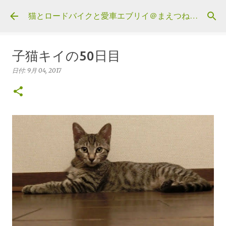
スキップしてメイン コンテンツに移動
猫とロードバイクと愛車エブリイ＠まえつねウェブ
子猫キイの50日目
日付:
9月 04, 2017