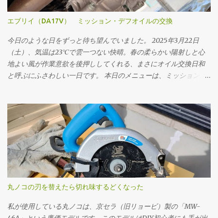
エブリイ（DA17V） ミッション・デフオイルの交換
今日のような日をずっと待ち望んでいました。 2025年3月22日
（土）、気温は23℃で雲一つない快晴。春の柔らかい陽射しと心
地よい風が作業意欲を後押ししてくれる、まさにオイル交換日和
と呼ぶにふさわしい一日です。 本日のメニューは、ミッションオ
イルと前後デフオイル（フロント・リア）の交換。車にとって
の“血液”とも言えるオイルを新しくすることで、走行フィーリン
グの改善はもちろん、長く付き合っていくためのメンテナンスと
しても重要な作業です。 まず取りかかったのはミッションオイル
の交換。 工具は10mmのドレンプラグソケットを使用。手順とし
ては、フィラープラグ → ドレンプラグ の順に外していきます。こ
れは必ず守るべき基本です。先にフィラープラグをはずさない
と、ドレンだけ抜いてしまった後でオイルを入れられない、クル
マを動かすことができないというトラブルになりかねません。 フ
丸ノコの刃を替えたら切れ味するどくなった
ィラープラグを緩めるには、思いのほか力が必要でした。固着し
ていたのか、レンチに体重をかけるようにしてようやく回るとい
私が使用している丸ノコは、京セラ（旧リョービ）製の「MW-
う状態でした。じっくり慎重にトルクをかけていきました。クル
46A」という廉価モデルです。このモデルはDIY初心者にも手が出