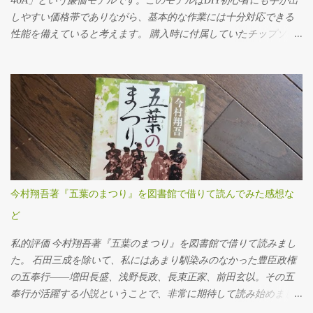
マの下に潜っての作業なので、なかなか思うように力を入れられ
しやすい価格帯でありながら、基本的な作業には十分対応できる
ません。 ドレンプラグの磁石にはかなりの鉄粉が付いてました
性能を備えていると考えます。 購入時に付属していたチップソー
が、抜いたオイル自体はそんなに汚れている感じはしませんでし
（丸ノコの刃）は24P（刃数24枚）のものでしたが、最初のうちは
た。 フィラー・ドレンプラグ共に、締め付けトルクは23N･mで
「こんなものか」と特に深く考えずに使用していました。切断面
す。自転車用に買ったトルクレンチを久しぶりに使ってみまし
も多少ささくれが残るものの、DIYレベルであれば許容範囲だろう
た。 ここ（フィラーも）は液体ガスケットを塗布する必要があり
と感じていたのです。 ところが、使用を重ねるうちに、私は重大
ます。 このホルツの液体ガスケットを買いましたが、液体ガスケ
なミスを経験することになります。特に初期の頃は、安全対策や
ット自体、初めて使用です。適当に指で付けました。 オイルの注
正しい使用方法に対する理解が浅く、いわゆる「キックバック
入は、この400ccオイル差しを使いました。注入口を火で炙って曲
（材料や刃が跳ね返る現象）」を複数回起こしてしまいました。
げてあります。 エブリイ（MT/4WD）のミッションオイルは2.6ℓ
丸ノコ本体が突然自分の方へ飛び出したり、切断中の木材がもの
なので、ここにオイルを7回入れないといけません。とても面倒で
すごい勢いで前方に吹き飛ぶなど、とても危険で恐ろしい思いを
今村翔吾著『五葉のまつり』を図書館で借りて読んでみた感想な
した。やはり灯油を入れるポンプなど、他の方法を考えた方が良
しました。この経験がトラウマとなり、一時期は丸ノコの使用自
さそうです。 ミッションオイルは、スズキの指定オイルを使いま
ど
体に強い不安を感じ、使用を避けるようになってしまいました。
した。 次に取りかかったのは、リアのデフオイルの交換作業で
しかし、最近になって再び木材の切断が必要となり、今度こそ安
私的評価 今村翔吾著『五葉のまつり』を図書館で借りて読みまし
す。 正直なところ、先ほどのミッションオイル交換だけでかなり
全に正しく使いたいという思いから、丸ノコの使い方や刃の種類
た。 石田三成を除いて、私にはあまり馴染みのなかった豊臣政権
体力を消耗してしまい、作業中の写真はほとんど撮れていませ
について改めて調べ直しました。その中で、丸ノコの刃（チップ
の五奉行――増田長盛、浅野長政、長束正家、前田玄以。その五
ん。特にオイルの注入に手こずった...
ソー）には用途や仕上がりに応じてさまざまな種類があり、刃数
奉行が活躍する小説ということで、非常に期待して読み始めまし
や素材、価格も非常に幅広いことを初めて知りました。 特に気に
た。決して面白くないわけではありませんが、私には少し退屈に