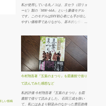
ンプラグ の順に外していきます。これは必
私が使用している丸ノコは、京セラ（旧リョ
ず守るべき基本です。先にフィラープラグを
ービ）製の「MW-46A」という廉価モデル
はずさないと、ドレンだけ抜いてしまった後
です。このモデルはDIY初心者にも手が出し
でオイルを入れられない、クルマを動かすこ
やすい価格帯でありながら、基本的な作業に
とができないというトラブルになりかねませ
は十分対応できる性能を備えていると考えま
ん。 フィラープラグを緩めるには、思いの
す。 購入時に付属していたチップソー（丸
ほか力が必要でした。固着していたのか、レ
ノコの刃）は24P（刃数24枚）のものでした
ンチに体重をかけるようにしてようやく回る
が、最初のうちは「こんなものか」と特に深
という状態でした。じっくり慎重にトルクを
く考えずに使用していました。切断面も多少
かけていきました。クルマの下に潜っての作
ささくれが残るものの、DIYレベルであれば
業なので、なかなか思うように力を入れられ
許容範囲だろうと感じていたのです。 とこ
ません。 ドレンプラグの磁石にはかなりの
ろが、使用を重ねるうちに、私は重大なミス
鉄粉が付いてましたが、抜いたオイル自体は
を経験することになります。特に初期の頃
今村翔吾著『五葉のまつり』を図書館で借り
そんなに汚れている感じはしませんでした。
は、安全対策や正しい使用方法に対する理解
フィラー・ドレンプラグ共に、締め付けトル
て読んでみた感想など
が浅く、いわゆる「キックバック（材料や刃
クは23N･mです。自転車用に買ったトルク
が跳ね返る現象）」を複数回起こしてしまい
私的評価 今村翔吾著『五葉のまつり』を図
レンチを久しぶりに使ってみました。 ここ
ました。丸ノコ本体が突然自分の方へ飛び出
書館で借りて読みました。 石田三成を除い
（フィラーも）は液体ガスケットを塗布する
したり、切断中の木材がものすごい勢いで前
新しい投稿
て、私にはあまり馴染みのなかった豊臣政権
必要があります。 このホルツの液体ガスケ