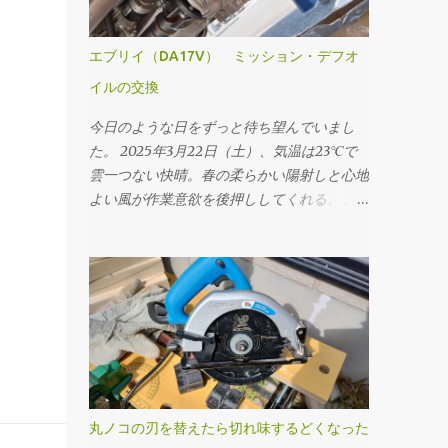
エブリイ（DA17V） ミッション・デフオ
イルの交換
今日のような日をずっと待ち望んでいまし
た。 2025年3月22日（土）、気温は23℃で
雲一つない快晴。春の柔らかい陽射しと心地
よい風が作業意欲を後押ししてくれる、まさ
にオイル交換日和と呼ぶにふさわしい一日で
す。 本日のメニューは、ミッションオイル
と前後デフオイル（フロント・リア）の交
換。車にとっての“血液”とも言えるオイルを
新しくすることで、走行フィーリングの改善
はもちろん、長く付き合っていくためのメン
テナンスとしても重要な作業です。 まず取
りかかったのはミッションオイルの交換。
工具は10mmのドレンプラグソケットを使
丸ノコの刃を替えたら切れ味するどくなった
用。手順としては、フィラープラグ → ドレ