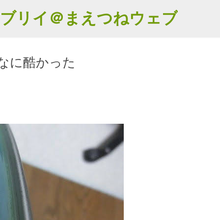
スキップしてメイン コンテンツに移動
エブリイ＠まえつねウェブ
なに酷かった