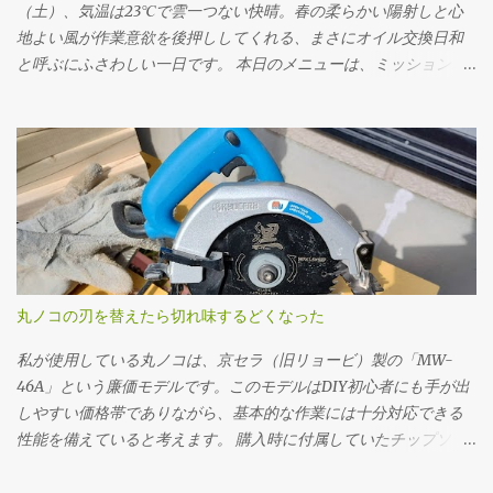
（土）、気温は23℃で雲一つない快晴。春の柔らかい陽射しと心
地よい風が作業意欲を後押ししてくれる、まさにオイル交換日和
と呼ぶにふさわしい一日です。 本日のメニューは、ミッションオ
イルと前後デフオイル（フロント・リア）の交換。車にとって
の“血液”とも言えるオイルを新しくすることで、走行フィーリン
グの改善はもちろん、長く付き合っていくためのメンテナンスと
しても重要な作業です。 まず取りかかったのはミッションオイル
の交換。 工具は10mmのドレンプラグソケットを使用。手順とし
ては、フィラープラグ → ドレンプラグ の順に外していきます。こ
れは必ず守るべき基本です。先にフィラープラグをはずさない
と、ドレンだけ抜いてしまった後でオイルを入れられない、クル
マを動かすことができないというトラブルになりかねません。 フ
丸ノコの刃を替えたら切れ味するどくなった
ィラープラグを緩めるには、思いのほか力が必要でした。固着し
ていたのか、レンチに体重をかけるようにしてようやく回るとい
私が使用している丸ノコは、京セラ（旧リョービ）製の「MW-
う状態でした。じっくり慎重にトルクをかけていきました。クル
46A」という廉価モデルです。このモデルはDIY初心者にも手が出
マの下に潜っての作業なので、なかなか思うように力を入れられ
しやすい価格帯でありながら、基本的な作業には十分対応できる
ません。 ドレンプラグの磁石にはかなりの鉄粉が付いてました
性能を備えていると考えます。 購入時に付属していたチップソー
が、抜いたオイル自体はそんなに汚れている感じはしませんでし
（丸ノコの刃）は24P（刃数24枚）のものでしたが、最初のうちは
た。 フィラー・ドレンプラグ共に、締め付けトルクは23N･mで
「こんなものか」と特に深く考えずに使用していました。切断面