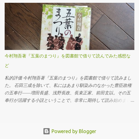
す。自転車用に買ったトルクレンチを久しぶりに使ってみまし
も多少ささくれが残るものの、DIYレベルであれば許容範囲だろう
た。 ここ（フィラーも）は液体ガスケットを塗布する必要があり
と感じていたのです。 ところが、使用を重ねるうちに、私は重大
ます。 このホルツの液体ガスケットを買いましたが、液体ガスケ
なミスを経験することになります。特に初期の頃は、安全対策や
ット自体、初めて使用です。適当に指で付けました。 オイルの注
正しい使用方法に対する理解が浅く、いわゆる「キックバック
入は、この400ccオイル差しを使いました。注入口を火で炙って曲
（材料や刃が跳ね返る現象）」を複数回起こしてしまいました。
げてあります。 エブリイ（MT/4WD）のミッションオイルは2.6ℓ
丸ノコ本体が突然自分の方へ飛び出したり、切断中の木材がもの
なので、ここにオイルを7回入れないといけません。とても面倒で
すごい勢いで前方に吹き飛ぶなど、とても危険で恐ろしい思いを
今村翔吾著『五葉のまつり』を図書館で借りて読んでみた感想な
した。やはり灯油を入れるポンプなど、他の方法を考えた方が良
しました。この経験がトラウマとなり、一時期は丸ノコの使用自
さそうです。 ミッションオイルは、スズキの指定オイルを使いま
ど
体に強い不安を感じ、使用を避けるようになってしまいました。
した。 次に取りかかったのは、リアのデフオイルの交換作業で
しかし、最近になって再び木材の切断が必要となり、今度こそ安
私的評価 今村翔吾著『五葉のまつり』を図書館で借りて読みまし
す。 正直なところ、先ほどのミッションオイル交換だけでかなり
全に正しく使いたいという思いから、丸ノコの使い方や刃の種類
た。 石田三成を除いて、私にはあまり馴染みのなかった豊臣政権
体力を消耗してしまい、作業中の写真はほとんど撮れていませ
について改めて調べ直しました。その中で、丸ノコの刃（チップ
の五奉行――増田長盛、浅野長政、長束正家、前田玄以。その五
ん。特にオイルの注入に手こずった...
ソー）には用途や仕上がりに応じてさまざまな種類があり、刃数
奉行が活躍する小説ということで、非常に期待して読み始めまし
や素材、価格も非常に幅広いことを初めて知りました。 特に気に
た。決して面白くないわけではありませんが、私には少し退屈に
なったのが「刃数」です。付属していた24Pの刃では切断面の粗さ
感じられる作品でした。 豊臣政権下の政治の裏側を描いた歴史小
が気になっていたため、思い切ってその倍以上となる52Pの高刃数
説でありながら、「仕事の進め方」という観点では現代のビジネ
タイプの刃に交換してみることにしました。実際にこの新しい刃
スにも通じるものがあり、歴史小説に馴染みのない方でも楽しめ
Powered by Blogger
を使って、1820mmの2×4材を3本、それぞれ200mmずつ、合計
る作品ではないでしょうか。 ★★★☆☆ 『五葉のまつり』とは 今