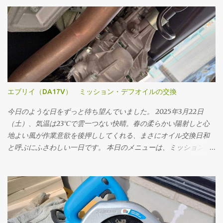
エブリイ（DA17V） ミッション・デフオイルの交換
今日のような日をずっと待ち望んでいました。 2025年3月22日
（土）、気温は23℃で雲一つない快晴。春の柔らかい陽射しと心
地よい風が作業意欲を後押ししてくれる、まさにオイル交換日和
と呼ぶにふさわしい一日です。 本日のメニューは、ミッションオ
イルと前後デフオイル（フロント・リア）の交換。車にとって
の“血液”とも言えるオイルを新しくすることで、走行フィーリン
グの改善はもちろん、長く付き合っていくためのメンテナンスと
しても重要な作業です。 まず取りかかったのはミッションオイル
の交換。 工具は10mmのドレンプラグソケットを使用。手順とし
ては、フィラープラグ → ドレンプラグ の順に外していきます。こ