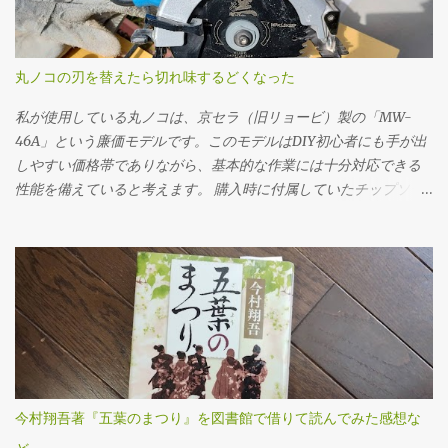
れは必ず守るべき基本です。先にフィラープラグをはずさない
と、ドレンだけ抜いてしまった後でオイルを入れられない、クル
マを動かすことができないというトラブルになりかねません。 フ
丸ノコの刃を替えたら切れ味するどくなった
ィラープラグを緩めるには、思いのほか力が必要でした。固着し
ていたのか、レンチに体重をかけるようにしてようやく回るとい
私が使用している丸ノコは、京セラ（旧リョービ）製の「MW-
う状態でした。じっくり慎重にトルクをかけていきました。クル
46A」という廉価モデルです。このモデルはDIY初心者にも手が出
マの下に潜っての作業なので、なかなか思うように力を入れられ
しやすい価格帯でありながら、基本的な作業には十分対応できる
ません。 ドレンプラグの磁石にはかなりの鉄粉が付いてました
性能を備えていると考えます。 購入時に付属していたチップソー
が、抜いたオイル自体はそんなに汚れている感じはしませんでし
（丸ノコの刃）は24P（刃数24枚）のものでしたが、最初のうちは
た。 フィラー・ドレンプラグ共に、締め付けトルクは23N･mで
「こんなものか」と特に深く考えずに使用していました。切断面
す。自転車用に買ったトルクレンチを久しぶりに使ってみまし
も多少ささくれが残るものの、DIYレベルであれば許容範囲だろう
た。 ここ（フィラーも）は液体ガスケットを塗布する必要があり
と感じていたのです。 ところが、使用を重ねるうちに、私は重大
ます。 このホルツの液体ガスケットを買いましたが、液体ガスケ
なミスを経験することになります。特に初期の頃は、安全対策や
ット自体、初めて使用です。適当に指で付けました。 オイルの注
正しい使用方法に対する理解が浅く、いわゆる「キックバック
入は、この400ccオイル差しを使いました。注入口を火で炙って曲
（材料や刃が跳ね返る現象）」を複数回起こしてしまいました。
げてあります。 エブリイ（MT/4WD）のミッションオイルは2.6ℓ
丸ノコ本体が突然自分の方へ飛び出したり、切断中の木材がもの
なので、ここにオイルを7回入れないといけません。とても面倒で
すごい勢いで前方に吹き飛ぶなど、とても危険で恐ろしい思いを
今村翔吾著『五葉のまつり』を図書館で借りて読んでみた感想な
した。やはり灯油を入れるポンプなど、他の方法を考えた方が良
しました。この経験がトラウマとなり、一時期は丸ノコの使用自