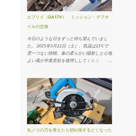
エブリイ（DA17V） ミッション・デフオ
イルの交換
今日のような日をずっと待ち望んでいまし
た。 2025年3月22日（土）、気温は23℃で
雲一つない快晴。春の柔らかい陽射しと心地
よい風が作業意欲を後押ししてくれる、まさ
にオイル交換日和と呼ぶにふさわしい一日で
す。 本日のメニューは、ミッションオイル
と前後デフオイル（フロント・リア）の交
換。車にとっての“血液”とも言えるオイルを
新しくすることで、走行フィーリングの改善
はもちろん、長く付き合っていくためのメン
テナンスとしても重要な作業です。 まず取
りかかったのはミッションオイルの交換。
工具は10mmのドレンプラグソケットを使
丸ノコの刃を替えたら切れ味するどくなった
用。手順としては、フィラープラグ → ドレ