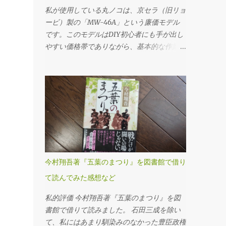
ンプラグ の順に外していきます。これは必
私が使用している丸ノコは、京セラ（旧リョ
ず守るべき基本です。先にフィラープラグを
ービ）製の「MW-46A」という廉価モデル
はずさないと、ドレンだけ抜いてしまった後
です。このモデルはDIY初心者にも手が出し
でオイルを入れられない、クルマを動かすこ
やすい価格帯でありながら、基本的な作業に
とができないというトラブルになりかねませ
は十分対応できる性能を備えていると考えま
ん。 フィラープラグを緩めるには、思いの
す。 購入時に付属していたチップソー（丸
ほか力が必要でした。固着していたのか、レ
ノコの刃）は24P（刃数24枚）のものでした
ンチに体重をかけるようにしてようやく回る
が、最初のうちは「こんなものか」と特に深
という状態でした。じっくり慎重にトルクを
く考えずに使用していました。切断面も多少
かけていきました。クルマの下に潜っての作
ささくれが残るものの、DIYレベルであれば
業なので、なかなか思うように力を入れられ
許容範囲だろうと感じていたのです。 とこ
ません。 ドレンプラグの磁石にはかなりの
ろが、使用を重ねるうちに、私は重大なミス
鉄粉が付いてましたが、抜いたオイル自体は
を経験することになります。特に初期の頃
今村翔吾著『五葉のまつり』を図書館で借り
そんなに汚れている感じはしませんでした。
は、安全対策や正しい使用方法に対する理解
フィラー・ドレンプラグ共に、締め付けトル
て読んでみた感想など
が浅く、いわゆる「キックバック（材料や刃
クは23N･mです。自転車用に買ったトルク
が跳ね返る現象）」を複数回起こしてしまい
私的評価 今村翔吾著『五葉のまつり』を図
レンチを久しぶりに使ってみました。 ここ
ました。丸ノコ本体が突然自分の方へ飛び出
書館で借りて読みました。 石田三成を除い
（フィラーも）は液体ガスケットを塗布する
したり、切断中の木材がものすごい勢いで前
て、私にはあまり馴染みのなかった豊臣政権
必要があります。 このホルツの液体ガスケ