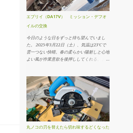
エブリイ（DA17V） ミッション・デフオ
イルの交換
今日のような日をずっと待ち望んでいまし
た。 2025年3月22日（土）、気温は23℃で
雲一つない快晴。春の柔らかい陽射しと心地
よい風が作業意欲を後押ししてくれる、まさ
にオイル交換日和と呼ぶにふさわしい一日で
す。 本日のメニューは、ミッションオイル
と前後デフオイル（フロント・リア）の交
換。車にとっての“血液”とも言えるオイルを
新しくすることで、走行フィーリングの改善
はもちろん、長く付き合っていくためのメン
テナンスとしても重要な作業です。 まず取
りかかったのはミッションオイルの交換。
工具は10mmのドレンプラグソケットを使
丸ノコの刃を替えたら切れ味するどくなった
用。手順としては、フィラープラグ → ドレ