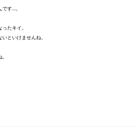
んです…。
なったキイ。
ないといけませんね。
ね。