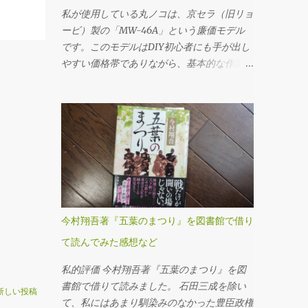
ンプラグ の順に外していきます。これは必
私が使用している丸ノコは、京セラ（旧リョ
ず守るべき基本です。先にフィラープラグを
ービ）製の「MW-46A」という廉価モデル
はずさないと、ドレンだけ抜いてしまった後
です。このモデルはDIY初心者にも手が出し
でオイルを入れられない、クルマを動かすこ
やすい価格帯でありながら、基本的な作業に
とができないというトラブルになりかねませ
は十分対応できる性能を備えていると考えま
ん。 フィラープラグを緩めるには、思いの
す。 購入時に付属していたチップソー（丸
ほか力が必要でした。固着していたのか、レ
ノコの刃）は24P（刃数24枚）のものでした
ンチに体重をかけるようにしてようやく回る
が、最初のうちは「こんなものか」と特に深
という状態でした。じっくり慎重にトルクを
く考えずに使用していました。切断面も多少
かけていきました。クルマの下に潜っての作
ささくれが残るものの、DIYレベルであれば
業なので、なかなか思うように力を入れられ
許容範囲だろうと感じていたのです。 とこ
ません。 ドレンプラグの磁石にはかなりの
ろが、使用を重ねるうちに、私は重大なミス
鉄粉が付いてましたが、抜いたオイル自体は
を経験することになります。特に初期の頃
今村翔吾著『五葉のまつり』を図書館で借り
そんなに汚れている感じはしませんでした。
は、安全対策や正しい使用方法に対する理解
フィラー・ドレンプラグ共に、締め付けトル
て読んでみた感想など
が浅く、いわゆる「キックバック（材料や刃
クは23N･mです。自転車用に買ったトルク
が跳ね返る現象）」を複数回起こしてしまい
私的評価 今村翔吾著『五葉のまつり』を図
レンチを久しぶりに使ってみました。 ここ
ました。丸ノコ本体が突然自分の方へ飛び出
書館で借りて読みました。 石田三成を除い
（フィラーも）は液体ガスケットを塗布する
新しい投稿
したり、切断中の木材がものすごい勢いで前
て、私にはあまり馴染みのなかった豊臣政権
必要があります。 このホルツの液体ガスケ