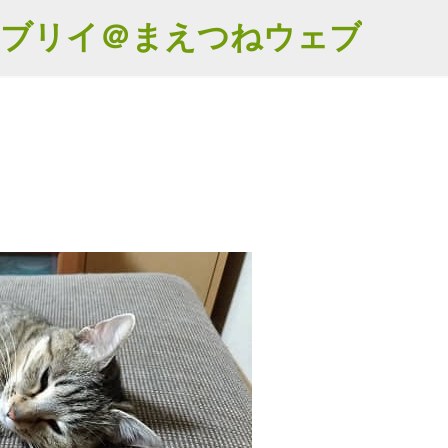
スキップしてメイン コンテンツに移動
エブリイ＠まえつねウェブ