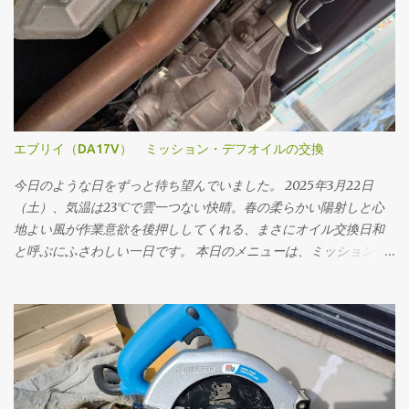
エブリイ（DA17V） ミッション・デフオイルの交換
今日のような日をずっと待ち望んでいました。 2025年3月22日
（土）、気温は23℃で雲一つない快晴。春の柔らかい陽射しと心
地よい風が作業意欲を後押ししてくれる、まさにオイル交換日和
と呼ぶにふさわしい一日です。 本日のメニューは、ミッションオ
イルと前後デフオイル（フロント・リア）の交換。車にとって
の“血液”とも言えるオイルを新しくすることで、走行フィーリン
グの改善はもちろん、長く付き合っていくためのメンテナンスと
しても重要な作業です。 まず取りかかったのはミッションオイル
の交換。 工具は10mmのドレンプラグソケットを使用。手順とし
ては、フィラープラグ → ドレンプラグ の順に外していきます。こ
れは必ず守るべき基本です。先にフィラープラグをはずさない