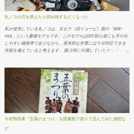
と、ドレンだけ抜いてしまった後でオイルを入れられない、クル
マを動かすことができないというトラブルになりかねません。 フ
丸ノコの刃を替えたら切れ味するどくなった
ィラープラグを緩めるには、思いのほか力が必要でした。固着し
ていたのか、レンチに体重をかけるようにしてようやく回るとい
私が使用している丸ノコは、京セラ（旧リョービ）製の「MW-
う状態でした。じっくり慎重にトルクをかけていきました。クル
46A」という廉価モデルです。このモデルはDIY初心者にも手が出
マの下に潜っての作業なので、なかなか思うように力を入れられ
しやすい価格帯でありながら、基本的な作業には十分対応できる
ません。 ドレンプラグの磁石にはかなりの鉄粉が付いてました
性能を備えていると考えます。 購入時に付属していたチップソー
が、抜いたオイル自体はそんなに汚れている感じはしませんでし
（丸ノコの刃）は24P（刃数24枚）のものでしたが、最初のうちは
た。 フィラー・ドレンプラグ共に、締め付けトルクは23N･mで
「こんなものか」と特に深く考えずに使用していました。切断面
す。自転車用に買ったトルクレンチを久しぶりに使ってみまし
も多少ささくれが残るものの、DIYレベルであれば許容範囲だろう
た。 ここ（フィラーも）は液体ガスケットを塗布する必要があり
と感じていたのです。 ところが、使用を重ねるうちに、私は重大
ます。 このホルツの液体ガスケットを買いましたが、液体ガスケ
なミスを経験することになります。特に初期の頃は、安全対策や
ット自体、初めて使用です。適当に指で付けました。 オイルの注
正しい使用方法に対する理解が浅く、いわゆる「キックバック
入は、この400ccオイル差しを使いました。注入口を火で炙って曲
（材料や刃が跳ね返る現象）」を複数回起こしてしまいました。
げてあります。 エブリイ（MT/4WD）のミッションオイルは2.6ℓ
丸ノコ本体が突然自分の方へ飛び出したり、切断中の木材がもの
なので、ここにオイルを7回入れないといけません。とても面倒で
すごい勢いで前方に吹き飛ぶなど、とても危険で恐ろしい思いを
今村翔吾著『五葉のまつり』を図書館で借りて読んでみた感想な
した。やはり灯油を入れるポンプなど、他の方法を考えた方が良
しました。この経験がトラウマとなり、一時期は丸ノコの使用自
さそうです。 ミッションオイルは、スズキの指定オイルを使いま
ど
体に強い不安を感じ、使用を避けるようになってしまいました。