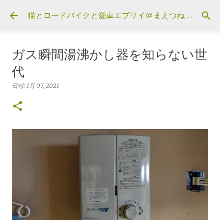
スキップしてメイン コンテンツに移動
猫とロードバイクと愛車エブリイ＠まえつねウェブ
ガス瞬間湯沸かし器を知らない世
代
日付:
1月 07, 2021