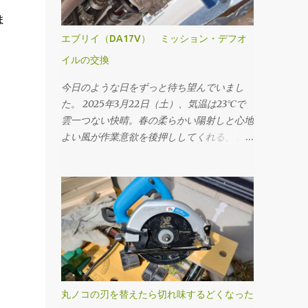
ま
エブリイ（DA17V） ミッション・デフオ
イルの交換
今日のような日をずっと待ち望んでいまし
た。 2025年3月22日（土）、気温は23℃で
雲一つない快晴。春の柔らかい陽射しと心地
よい風が作業意欲を後押ししてくれる、まさ
にオイル交換日和と呼ぶにふさわしい一日で
す。 本日のメニューは、ミッションオイル
と前後デフオイル（フロント・リア）の交
換。車にとっての“血液”とも言えるオイルを
新しくすることで、走行フィーリングの改善
はもちろん、長く付き合っていくためのメン
テナンスとしても重要な作業です。 まず取
りかかったのはミッションオイルの交換。
工具は10mmのドレンプラグソケットを使
丸ノコの刃を替えたら切れ味するどくなった
用。手順としては、フィラープラグ → ドレ