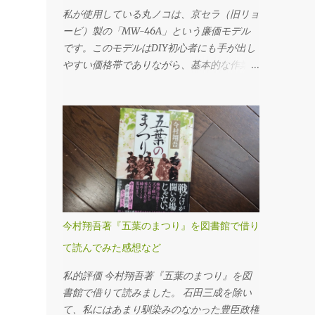
ンプラグ の順に外していきます。これは必
私が使用している丸ノコは、京セラ（旧リョ
ず守るべき基本です。先にフィラープラグを
ービ）製の「MW-46A」という廉価モデル
はずさないと、ドレンだけ抜いてしまった後
です。このモデルはDIY初心者にも手が出し
でオイルを入れられない、クルマを動かすこ
やすい価格帯でありながら、基本的な作業に
とができないというトラブルになりかねませ
は十分対応できる性能を備えていると考えま
ん。 フィラープラグを緩めるには、思いの
す。 購入時に付属していたチップソー（丸
ほか力が必要でした。固着していたのか、レ
ノコの刃）は24P（刃数24枚）のものでした
ンチに体重をかけるようにしてようやく回る
が、最初のうちは「こんなものか」と特に深
という状態でした。じっくり慎重にトルクを
く考えずに使用していました。切断面も多少
かけていきました。クルマの下に潜っての作
ささくれが残るものの、DIYレベルであれば
業なので、なかなか思うように力を入れられ
許容範囲だろうと感じていたのです。 とこ
ません。 ドレンプラグの磁石にはかなりの
ろが、使用を重ねるうちに、私は重大なミス
鉄粉が付いてましたが、抜いたオイル自体は
を経験することになります。特に初期の頃
今村翔吾著『五葉のまつり』を図書館で借り
そんなに汚れている感じはしませんでした。
は、安全対策や正しい使用方法に対する理解
フィラー・ドレンプラグ共に、締め付けトル
て読んでみた感想など
が浅く、いわゆる「キックバック（材料や刃
クは23N･mです。自転車用に買ったトルク
が跳ね返る現象）」を複数回起こしてしまい
私的評価 今村翔吾著『五葉のまつり』を図
レンチを久しぶりに使ってみました。 ここ
ました。丸ノコ本体が突然自分の方へ飛び出
書館で借りて読みました。 石田三成を除い
（フィラーも）は液体ガスケットを塗布する
したり、切断中の木材がものすごい勢いで前
て、私にはあまり馴染みのなかった豊臣政権
必要があります。 このホルツの液体ガスケ