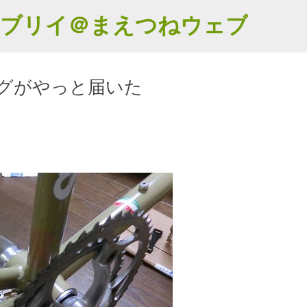
スキップしてメイン コンテンツに移動
エブリイ＠まえつねウェブ
グがやっと届いた