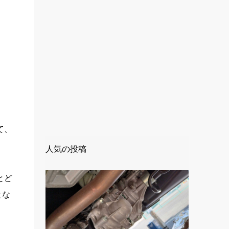
て、
人気の投稿
とど
とな