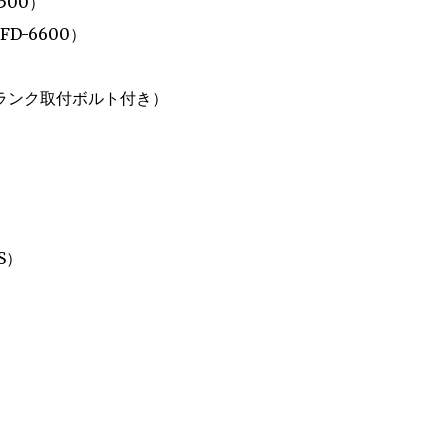
500）
D-6600）
0 クランク取付ボルト付き）
S）